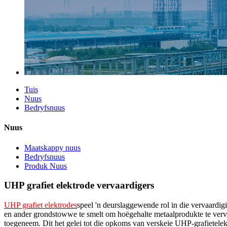
Tuis
Nuus
Bedryfsnuus
Nuus
Maatskappy nuus
Bedryfsnuus
Produk Nuus
UHP grafiet elektrode vervaardigers
UHP grafiet elektrodes
speel 'n deurslaggewende rol in die vervaardig
en ander grondstowwe te smelt om hoëgehalte metaalprodukte te verva
toegeneem. Dit het gelei tot die opkoms van verskeie UHP-grafietele