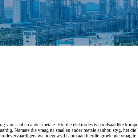
ing van staal en ander metale. Hierdie elektrodes is noodsaaklike komp
ardig. Namate die vraag na staal en ander metale aanhou styg, het die
ktrodevervaardigers wat toegewyd is om aan hierdie groeiende vraag te