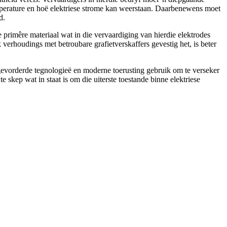
emperature en hoë elektriese strome kan weerstaan. Daarbenewens moet
d.
 primêre materiaal wat in die vervaardiging van hierdie elektrodes
verhoudings met betroubare grafietverskaffers gevestig het, is beter
 gevorderde tegnologieë en moderne toerusting gebruik om te verseker
e skep wat in staat is om die uiterste toestande binne elektriese