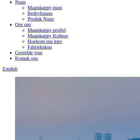
Nuus
Maatskappy nuus
Bedryfsnuus
Produk Nuus
Oor ons
Maatskappy profiel
Maatskappy Kultuur
Hoekom ons kies
Fabriekskou
Gereelde vrae
Kontak ons
English