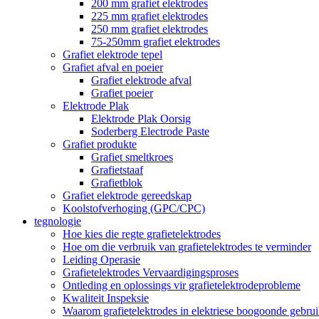
200 mm grafiet elektrodes
225 mm grafiet elektrodes
250 mm grafiet elektrodes
75-250mm grafiet elektrodes
Grafiet elektrode tepel
Grafiet afval en poeier
Grafiet elektrode afval
Grafiet poeier
Elektrode Plak
Elektrode Plak Oorsig
Soderberg Electrode Paste
Grafiet produkte
Grafiet smeltkroes
Grafietstaaf
Grafietblok
Grafiet elektrode gereedskap
Koolstofverhoging (GPC/CPC)
tegnologie
Hoe kies die regte grafietelektrodes
Hoe om die verbruik van grafietelektrodes te verminder
Leiding Operasie
Grafietelektrodes Vervaardigingsproses
Ontleding en oplossings vir grafietelektrodeprobleme
Kwaliteit Inspeksie
Waarom grafietelektrodes in elektriese boogoonde gebru