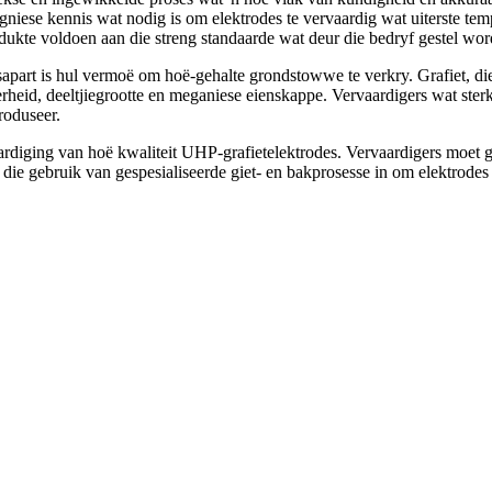
egniese kennis wat nodig is om elektrodes te vervaardig wat uiterste t
dukte voldoen aan die streng standaarde wat deur die bedryf gestel wor
s
apart is hul vermoë om hoë-gehalte grondstowwe te verkry. Grafiet, die
rheid, deeltjiegrootte en meganiese eienskappe. Vervaardigers wat sterk 
roduseer.
rvaardiging van hoë kwaliteit UHP-grafietelektrodes. Vervaardigers moet
die gebruik van gespesialiseerde giet- en bakprosesse in om elektrodes t