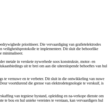
drywighede prioritiseer. Die vervaardiging van grafietelektrodes
veiligheidsprotokolle te implementeer. Dit sluit die behoorlike
e minimaliseer.
nder metale in verskeie nywerhede soos konstruksie, motor- en
kaanbiedings uit te brei om aan die uiteenlopende behoeftes van hul
s te vernuwe en te verbeter. Dit sluit in die ontwikkeling van nuwe
Deur voortdurend die grense van elektrodetegnologie te verskuif, is
rskaffing van tegniese bystand, opleiding en na-verkope dienste om
nte te bou en hul unieke vereistes te verstaan, kan vervaardigers hul