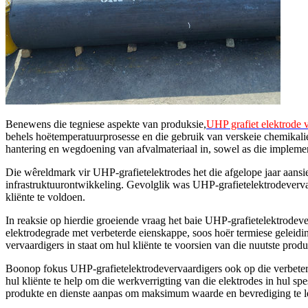
Benewens die tegniese aspekte van produksie,
UHP grafiet elektrode 
behels hoëtemperatuurprosesse en die gebruik van verskeie chemikalie
hantering en wegdoening van afvalmateriaal in, sowel as die implem
Die wêreldmark vir UHP-grafietelektrodes het die afgelope jaar aansi
infrastruktuurontwikkeling. Gevolglik was UHP-grafietelektrodeverva
kliënte te voldoen.
In reaksie op hierdie groeiende vraag het baie UHP-grafietelektrodev
elektrodegrade met verbeterde eienskappe, soos hoër termiese geleidi
vervaardigers in staat om hul kliënte te voorsien van die nuutste prod
Boonop fokus UHP-grafietelektrodevervaardigers ook op die verbeterin
hul kliënte te help om die werkverrigting van die elektrodes in hul spe
produkte en dienste aanpas om maksimum waarde en bevrediging te l