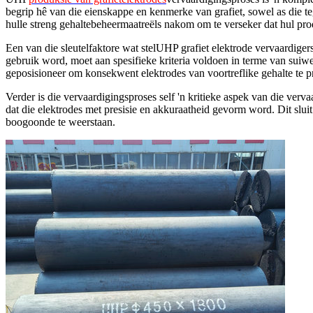
begrip hê van die eienskappe en kenmerke van grafiet, sowel as die t
hulle streng gehaltebeheermaatreëls nakom om te verseker dat hul pro
Een van die sleutelfaktore wat stel
UHP grafiet elektrode vervaardiger
gebruik word, moet aan spesifieke kriteria voldoen in terme van suiwe
geposisioneer om konsekwent elektrodes van voortreflike gehalte te p
Verder is die vervaardigingsproses self 'n kritieke aspek van die ve
dat die elektrodes met presisie en akkuraatheid gevorm word. Dit sluit 
boogoonde te weerstaan.