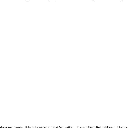
ekse en ingewikkelde proses wat 'n hoë vlak van kundigheid en akkuraat