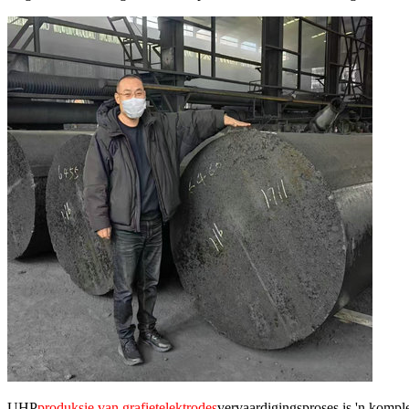
UHP
produksie van grafietelektrodes
vervaardigingsproses is 'n kompl