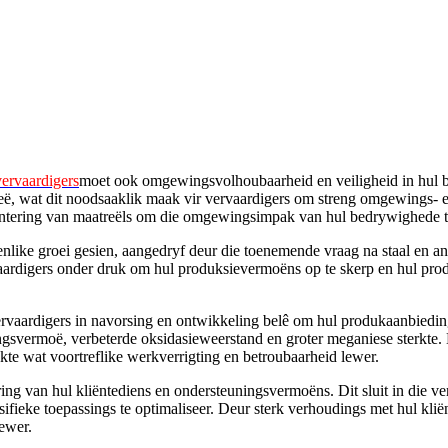
vervaardigers
moet ook omgewingsvolhoubaarheid en veiligheid in hul be
ë, wat dit noodsaaklik maak vir vervaardigers om streng omgewings- en 
entering van maatreëls om die omgewingsimpak van hul bedrywighede t
enlike groei gesien, aangedryf deur die toenemende vraag na staal en a
ardigers onder druk om hul produksievermoëns op te skerp en hul produ
ervaardigers in navorsing en ontwikkeling belê om hul produkaanbieding
ngsvermoë, verbeterde oksidasieweerstand en groter meganiese sterkte. 
ukte wat voortreflike werkverrigting en betroubaarheid lewer.
g van hul kliëntediens en ondersteuningsvermoëns. Dit sluit in die ve
sifieke toepassings te optimaliseer. Deur sterk verhoudings met hul klië
ewer.