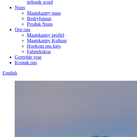
gebruik word
Nuus
Maatskappy nuus
Bedryfsnuus
Produk Nuus
Oor ons
Maatskappy profiel
Maatskappy Kultuur
Hoekom ons kies
Fabriekskou
Gereelde vrae
Kontak ons
English