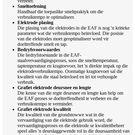
verbeter.
Smeltoefening
Handhaaf die toepaslike smeltpraktyk om die
verbruiktempo te optimaliseer.
Elektrode plasing
Die plasing van die elektrodes in die EAF is nog 'n kritieke
parameter wat die verbruiktempo beïnvloed. Die posisie
van die elektrodes moet geoptimaliseer word vir
doeltreffende smelt en tap.
Bedryfsvoorwaardes
Die bedryfstoestande in die EAF-
staalvervaardigingsproses, soos die smelttemperatuur,
taptemperatuur en kragtoevoer, het 'n direkte impak op die
elektrodeverbruiktempo. Oormatige kragtoevoer sal die
kwaliteit van die staal beïnvloed en lei tot verhoogde
verbruik.
Grafiet elektrode deursnee en lengte
Die keuse van die regte deursnee en lengte kan help om
die EAF-proses se doeltreffendheid te verbeter en die
verbruikstempo te verminder.
Grafiet elektrode kwaliteit
Die kwaliteit van die grondstowwe wat in die
vervaardiging van die elektrode gebruik word, die
vervaardigingsproses en die elektrode se kwaliteitbeheer
speel alles 'n deurslaggewende rol in die duursaamheid van