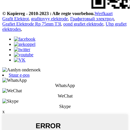
© Kopiereg - 2010-2023 : Alle regte voorbehou.
Werfkaart
Grafit Elektrot
,
grafitovyy elektrode
,
Графитовый электрод
,
Grafiet Elektrode Rp 75mm T3l
,
oond grafiet elektrode
,
Uhp grafiet
elektrodes
,
Stuur e-pos
WhatsApp
WeChat
Skype
x