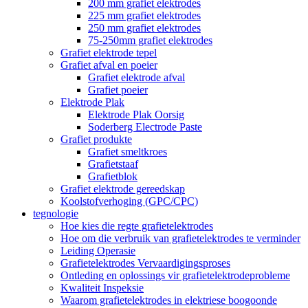
200 mm grafiet elektrodes
225 mm grafiet elektrodes
250 mm grafiet elektrodes
75-250mm grafiet elektrodes
Grafiet elektrode tepel
Grafiet afval en poeier
Grafiet elektrode afval
Grafiet poeier
Elektrode Plak
Elektrode Plak Oorsig
Soderberg Electrode Paste
Grafiet produkte
Grafiet smeltkroes
Grafietstaaf
Grafietblok
Grafiet elektrode gereedskap
Koolstofverhoging (GPC/CPC)
tegnologie
Hoe kies die regte grafietelektrodes
Hoe om die verbruik van grafietelektrodes te verminder
Leiding Operasie
Grafietelektrodes Vervaardigingsproses
Ontleding en oplossings vir grafietelektrodeprobleme
Kwaliteit Inspeksie
Waarom grafietelektrodes in elektriese boogoonde