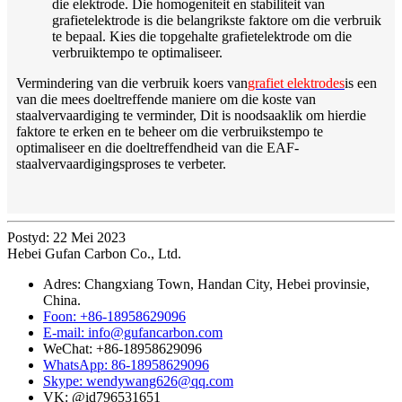
die elektrode. Die homogeniteit en stabiliteit van
grafietelektrode is die belangrikste faktore om die verbruik
te bepaal. Kies die topgehalte grafietelektrode om die
verbruiktempo te optimaliseer.
Vermindering van die verbruik koers van
grafiet elektrodes
is een
van die mees doeltreffende maniere om die koste van
staalvervaardiging te verminder, Dit is noodsaaklik om hierdie
faktore te erken en te beheer om die verbruikstempo te
optimaliseer en die doeltreffendheid van die EAF-
staalvervaardigingsproses te verbeter.
Postyd: 22 Mei 2023
Hebei Gufan Carbon Co., Ltd.
Adres: Changxiang Town, Handan City, Hebei provinsie,
China.
Foon: +86-18958629096
E-mail: info@gufancarbon.com
WeChat: +86-18958629096
WhatsApp: 86-18958629096
Skype: wendywang626@qq.com
VK: @id796531651