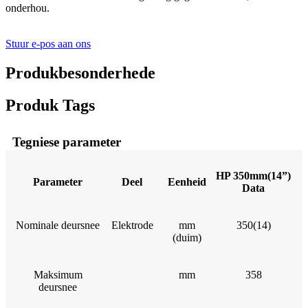
onderhou.
Stuur e-pos aan ons
Produkbesonderhede
Produk Tags
Tegniese parameter
HP 350mm(14”)
Parameter
Deel
Eenheid
Data
Nominale deursnee
Elektrode
mm
350(14)
(duim)
Maksimum
mm
358
deursnee