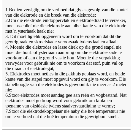
1.Bedien versigtig om te verhoed dat gly as gevolg van die kantel
van die elektrode en die breek van die elektrode;
2.Om die elektrode-eindoppervlak en elektrodedraad te verseker,
moet asseblief nie die elektrode aan albei kante van die elektrode
met 'n ysterhaak haak nie;
3. Dit moet ligtelik opgeneem word om te voorkom dat dit die
gewrig raak en skroefskade veroorsaak tydens laai en aflaai;
4. Moenie die elektrodes en lasse direk op die grond stapel nie,
moet die hout- of ysterraam aanbring om die elektrodeskade te
voorkom of aan die grond vas te hou. Moenie die verpakking
verwyder voor gebruik nie om te voorkom dat stof, puin val op
die draad- of elektrodegat;
5. Elektrodes moet netjies in die pakhuis geplaas word, en beide
kante van die stapel moet opgevul word om gly te voorkom. Die
stapelhoogte van die elektrodes is gewoonlik nie meer as 2 meter
nie;
6.Stoor-elektrodes moet aandag gee aan reën en vogbestand. Nat
elektrodes moet gedroog word voor gebruik om krake en
toename van oksidasie tydens staalvervaardiging te vermy;
7.Stoor die elektrodekoppelaar nie naby die hoë temperatuur nie
om te verhoed dat die hoë temperatuur die gewrigbout smelt.