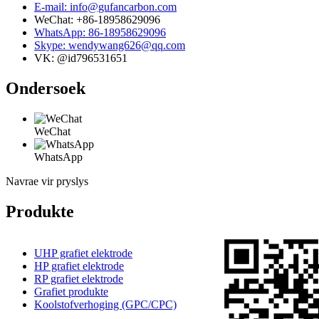
E-mail: info@gufancarbon.com
WeChat: +86-18958629096
WhatsApp: 86-18958629096
Skype: wendywang626@qq.com
VK: @id796531651
Ondersoek
WeChat
WhatsApp
Navrae vir pryslys
Produkte
UHP grafiet elektrode
HP grafiet elektrode
RP grafiet elektrode
Grafiet produkte
Koolstofverhoging (GPC/CPC)