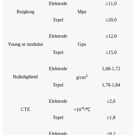
Elektrode
≥11,0
Buigkrag
Mpa
Tepel
≥20,0
Elektrode
≤12,0
Young se modulus
Gpa
Tepel
≤15,0
Elektrode
1,68-1,72
3
Bulkdigtheid
g/cm
Tepel
1,78-1,84
Elektrode
≤2,0
-6
CTE
×10
/℃
Tepel
≤1,8
Elektrode
≤0,2