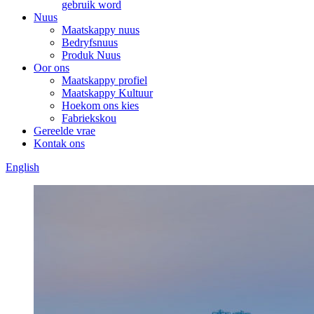
gebruik word
Nuus
Maatskappy nuus
Bedryfsnuus
Produk Nuus
Oor ons
Maatskappy profiel
Maatskappy Kultuur
Hoekom ons kies
Fabriekskou
Gereelde vrae
Kontak ons
English