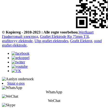
© Kopiereg - 2010-2023 : Alle regte voorbehou.
Werfkaart
Графитовый электрод
,
Grafiet Elektrode Rp 75mm T3l
,
grafitovyy elektrode
,
Uhp grafiet elektrodes
,
Grafit Elektrot
,
oond
grafiet elektrode
,
Stuur e-pos
WhatsApp
WeChat