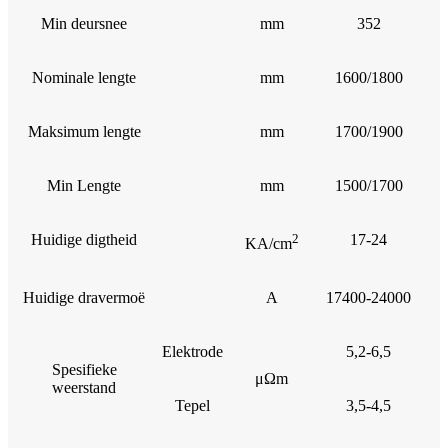
Min deursnee
mm
352
Nominale lengte
mm
1600/1800
Maksimum lengte
mm
1700/1900
Min Lengte
mm
1500/1700
Huidige digtheid
2
17-24
KA/cm
Huidige dravermoë
A
17400-24000
Elektrode
5,2-6,5
Spesifieke
μΩm
weerstand
Tepel
3,5-4,5