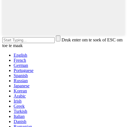
Druk enter om te soek of ESC om
toe te maak
English
French
German
Portuguese
Spanish
Russian
Japanese
Korean
Arabic
Irish
Greek
Turkish
Italian
Danish
Romanian