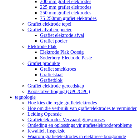
200 mm grafiet elektrodes
225 mm grafiet elektrodes
250 mm grafiet elektrodes
75-250mm grafiet elektrodes
Grafiet elektrode tepel
Grafiet afval en poeier
Grafiet elektrode afval
Grafiet poeier
Elektrode Plak
Elektrode Plak Oorsig
Soderberg Electrode Paste
Grafiet produkte
Grafiet smeltkroes
Grafietstaaf
Grafietblok
Grafiet elektrode gereedskap
Koolstofverhoging (GPC/CPC)
tegnologie
Hoe kies die regte grafietelektrodes
Hoe om die verbruik van grafietelektrodes te verminder
Leiding Operasie
Grafietelektrodes Vervaardigingsproses
Ontleding en oplossings vir grafietelektrodeprobleme
Kwaliteit Inspeksie
Waarom grafietelektrodes in elektriese boogoonde