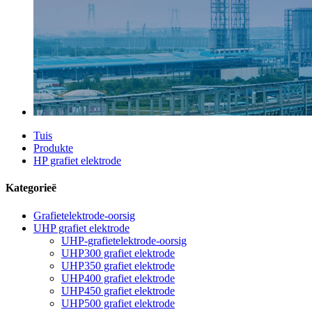
Tuis
Produkte
HP grafiet elektrode
Kategorieë
Grafietelektrode-oorsig
UHP grafiet elektrode
UHP-grafietelektrode-oorsig
UHP300 grafiet elektrode
UHP350 grafiet elektrode
UHP400 grafiet elektrode
UHP450 grafiet elektrode
UHP500 grafiet elektrode