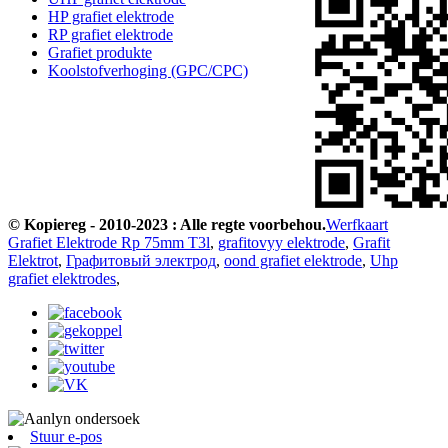
HP grafiet elektrode
RP grafiet elektrode
Grafiet produkte
Koolstofverhoging (GPC/CPC)
© Kopiereg - 2010-2023 : Alle regte voorbehou.
Werfkaart
Grafiet Elektrode Rp 75mm T3l
,
grafitovyy elektrode
,
Grafit
Elektrot
,
Графитовый электрод
,
oond grafiet elektrode
,
Uhp
grafiet elektrodes
,
Stuur e-pos