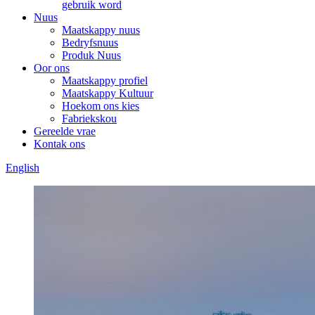
gebruik word
Nuus
Maatskappy nuus
Bedryfsnuus
Produk Nuus
Oor ons
Maatskappy profiel
Maatskappy Kultuur
Hoekom ons kies
Fabriekskou
Gereelde vrae
Kontak ons
English