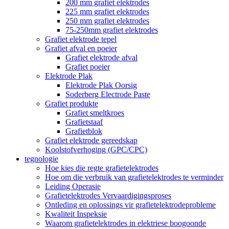
200 mm grafiet elektrodes
225 mm grafiet elektrodes
250 mm grafiet elektrodes
75-250mm grafiet elektrodes
Grafiet elektrode tepel
Grafiet afval en poeier
Grafiet elektrode afval
Grafiet poeier
Elektrode Plak
Elektrode Plak Oorsig
Soderberg Electrode Paste
Grafiet produkte
Grafiet smeltkroes
Grafietstaaf
Grafietblok
Grafiet elektrode gereedskap
Koolstofverhoging (GPC/CPC)
tegnologie
Hoe kies die regte grafietelektrodes
Hoe om die verbruik van grafietelektrodes te verminder
Leiding Operasie
Grafietelektrodes Vervaardigingsproses
Ontleding en oplossings vir grafietelektrodeprobleme
Kwaliteit Inspeksie
Waarom grafietelektrodes in elektriese boogoonde