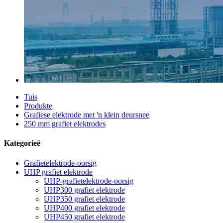
Tuis
Produkte
Grafiese elektrode met 'n klein deursnee
250 mm grafiet elektrodes
Kategorieë
Grafietelektrode-oorsig
UHP grafiet elektrode
UHP-grafietelektrode-oorsig
UHP300 grafiet elektrode
UHP350 grafiet elektrode
UHP400 grafiet elektrode
UHP450 grafiet elektrode