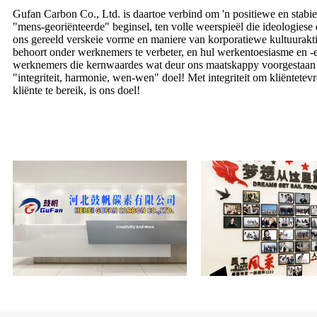
Gufan Carbon Co., Ltd. is daartoe verbind om 'n positiewe en stabie
"mens-georiënteerde" beginsel, ten volle weerspieël die ideologiese
ons gereeld verskeie vorme en maniere van korporatiewe kultuurakti
behoort onder werknemers te verbeter, en hul werkentoesiasme en -en
werknemers die kernwaardes wat deur ons maatskappy voorgestaan ​
"integriteit, harmonie, wen-wen" doel! Met integriteit om kliëntetev
kliënte te bereik, is ons doel!