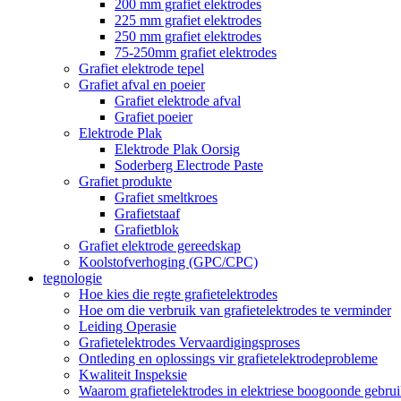
200 mm grafiet elektrodes
225 mm grafiet elektrodes
250 mm grafiet elektrodes
75-250mm grafiet elektrodes
Grafiet elektrode tepel
Grafiet afval en poeier
Grafiet elektrode afval
Grafiet poeier
Elektrode Plak
Elektrode Plak Oorsig
Soderberg Electrode Paste
Grafiet produkte
Grafiet smeltkroes
Grafietstaaf
Grafietblok
Grafiet elektrode gereedskap
Koolstofverhoging (GPC/CPC)
tegnologie
Hoe kies die regte grafietelektrodes
Hoe om die verbruik van grafietelektrodes te verminder
Leiding Operasie
Grafietelektrodes Vervaardigingsproses
Ontleding en oplossings vir grafietelektrodeprobleme
Kwaliteit Inspeksie
Waarom grafietelektrodes in elektriese boogoonde gebru