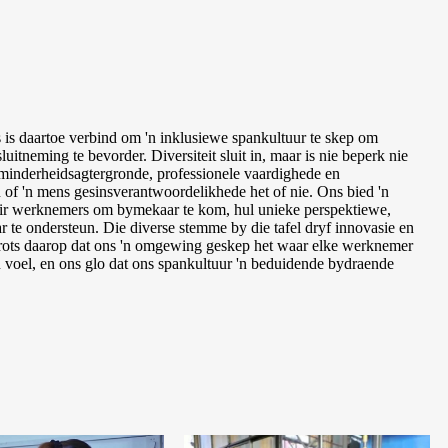
 is daartoe verbind om 'n inklusiewe spankultuur te skep om
luitneming te bevorder. Diversiteit sluit in, maar is nie beperk nie
l, minderheidsagtergronde, professionele vaardighede en
n of 'n mens gesinsverantwoordelikhede het of nie. Ons bied 'n
r werknemers om bymekaar te kom, hul unieke perspektiewe,
r te ondersteun. Die diverse stemme by die tafel dryf innovasie en
s trots daarop dat ons 'n omgewing geskep het waar elke werknemer
 voel, en ons glo dat ons spankultuur 'n beduidende bydraende