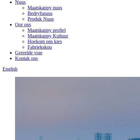
Nuus
Maatskappy nuus
Bedryfsnuus
Produk Nuus
Oor ons
Maatskappy profiel
Maatskappy Kultuur
Hoekom ons kies
Fabriekskou
Gereelde vrae
Kontak ons
English