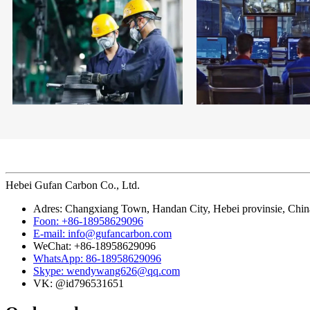
Hebei Gufan Carbon Co., Ltd.
Adres: Changxiang Town, Handan City, Hebei provinsie, Chin
Foon: +86-18958629096
E-mail: info@gufancarbon.com
WeChat: +86-18958629096
WhatsApp: 86-18958629096
Skype: wendywang626@qq.com
VK: @id796531651