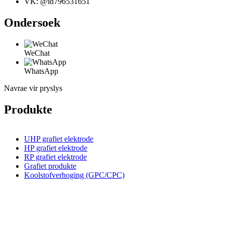
VK: @id796531651
Ondersoek
WeChat
WhatsApp
Navrae vir pryslys
Produkte
UHP grafiet elektrode
HP grafiet elektrode
RP grafiet elektrode
Grafiet produkte
Koolstofverhoging (GPC/CPC)