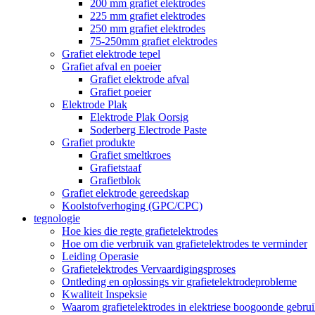
200 mm grafiet elektrodes
225 mm grafiet elektrodes
250 mm grafiet elektrodes
75-250mm grafiet elektrodes
Grafiet elektrode tepel
Grafiet afval en poeier
Grafiet elektrode afval
Grafiet poeier
Elektrode Plak
Elektrode Plak Oorsig
Soderberg Electrode Paste
Grafiet produkte
Grafiet smeltkroes
Grafietstaaf
Grafietblok
Grafiet elektrode gereedskap
Koolstofverhoging (GPC/CPC)
tegnologie
Hoe kies die regte grafietelektrodes
Hoe om die verbruik van grafietelektrodes te verminder
Leiding Operasie
Grafietelektrodes Vervaardigingsproses
Ontleding en oplossings vir grafietelektrodeprobleme
Kwaliteit Inspeksie
Waarom grafietelektrodes in elektriese boogoonde gebru