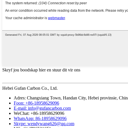
Skryf jou boodskap hier en stuur dit vir ons
Hebei Gufan Carbon Co., Ltd.
Adres: Changxiang Town, Handan City, Hebei provinsie, Chin
Foon: +86-18958629096
E-mail: info@gufancarbon.com
WeChat: +86-18958629096
WhatsApp: 86-18958629096
Skype: wendywang626@qq.com