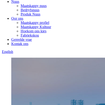
Nuus
Maatskappy nuus
Bedryfsnuus
Produk Nuus
Oor ons
Maatskappy profiel
Maatskappy Kultuur
Hoekom ons kies
Fabriekskou
Gereelde vrae
Kontak ons
English