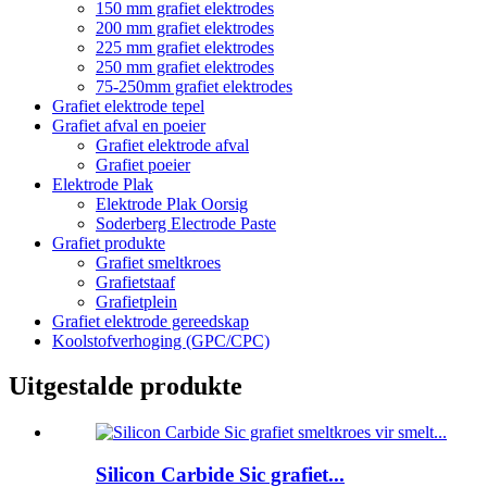
150 mm grafiet elektrodes
200 mm grafiet elektrodes
225 mm grafiet elektrodes
250 mm grafiet elektrodes
75-250mm grafiet elektrodes
Grafiet elektrode tepel
Grafiet afval en poeier
Grafiet elektrode afval
Grafiet poeier
Elektrode Plak
Elektrode Plak Oorsig
Soderberg Electrode Paste
Grafiet produkte
Grafiet smeltkroes
Grafietstaaf
Grafietplein
Grafiet elektrode gereedskap
Koolstofverhoging (GPC/CPC)
Uitgestalde produkte
Silicon Carbide Sic grafiet...