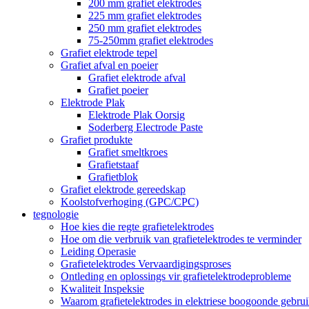
200 mm grafiet elektrodes
225 mm grafiet elektrodes
250 mm grafiet elektrodes
75-250mm grafiet elektrodes
Grafiet elektrode tepel
Grafiet afval en poeier
Grafiet elektrode afval
Grafiet poeier
Elektrode Plak
Elektrode Plak Oorsig
Soderberg Electrode Paste
Grafiet produkte
Grafiet smeltkroes
Grafietstaaf
Grafietblok
Grafiet elektrode gereedskap
Koolstofverhoging (GPC/CPC)
tegnologie
Hoe kies die regte grafietelektrodes
Hoe om die verbruik van grafietelektrodes te verminder
Leiding Operasie
Grafietelektrodes Vervaardigingsproses
Ontleding en oplossings vir grafietelektrodeprobleme
Kwaliteit Inspeksie
Waarom grafietelektrodes in elektriese boogoonde gebru