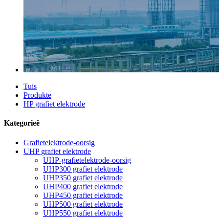
Tuis
Produkte
HP grafiet elektrode
Kategorieë
Grafietelektrode-oorsig
UHP grafiet elektrode
UHP-grafietelektrode-oorsig
UHP300 grafiet elektrode
UHP350 grafiet elektrode
UHP400 grafiet elektrode
UHP450 grafiet elektrode
UHP500 grafiet elektrode
UHP550 grafiet elektrode