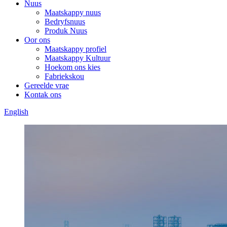
Nuus
Maatskappy nuus
Bedryfsnuus
Produk Nuus
Oor ons
Maatskappy profiel
Maatskappy Kultuur
Hoekom ons kies
Fabriekskou
Gereelde vrae
Kontak ons
English