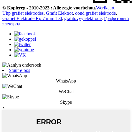
© Kopiereg - 2010-2023 : Alle regte voorbehou.
Werfkaart
Uhp grafiet elektrodes
,
Grafit Elektrot
,
oond grafiet elektrode
,
Grafiet Elektrode Rp 75mm T3l
,
grafitovyy elektrode
,
Графитовый
электрод
,
Stuur e-pos
WhatsApp
WeChat
Skype
x