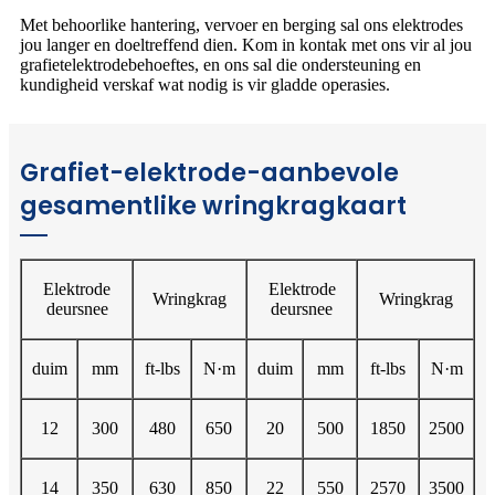
Met behoorlike hantering, vervoer en berging sal ons elektrodes
jou langer en doeltreffend dien. Kom in kontak met ons vir al jou
grafietelektrodebehoeftes, en ons sal die ondersteuning en
kundigheid verskaf wat nodig is vir gladde operasies.
Grafiet-elektrode-aanbevole
gesamentlike wringkragkaart
Elektrode
Elektrode
Wringkrag
Wringkrag
deursnee
deursnee
duim
mm
ft-lbs
N·m
duim
mm
ft-lbs
N·m
12
300
480
650
20
500
1850
2500
14
350
630
850
22
550
2570
3500