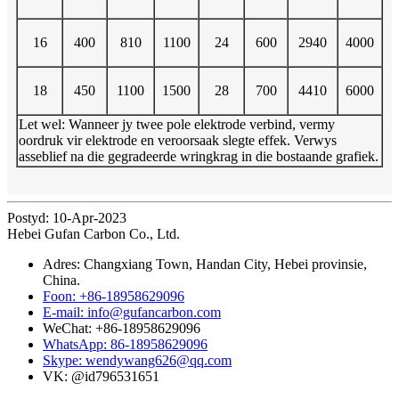
16
400
810
1100
24
600
2940
4000
18
450
1100
1500
28
700
4410
6000
Let wel: Wanneer jy twee pole elektrode verbind, vermy
oordruk vir elektrode en veroorsaak slegte effek. Verwys
asseblief na die gegradeerde wringkrag in die bostaande grafiek.
Postyd: 10-Apr-2023
Hebei Gufan Carbon Co., Ltd.
Adres: Changxiang Town, Handan City, Hebei provinsie,
China.
Foon: +86-18958629096
E-mail: info@gufancarbon.com
WeChat: +86-18958629096
WhatsApp: 86-18958629096
Skype: wendywang626@qq.com
VK: @id796531651