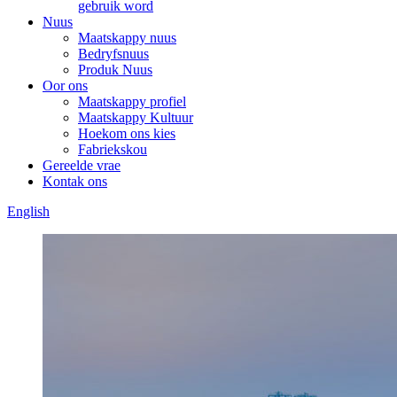
gebruik word
Nuus
Maatskappy nuus
Bedryfsnuus
Produk Nuus
Oor ons
Maatskappy profiel
Maatskappy Kultuur
Hoekom ons kies
Fabriekskou
Gereelde vrae
Kontak ons
English