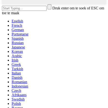
Druk enter om te soek of ESC om
toe te maak
English
French
German
Portuguese
Spanish
Russian
Japanese
Korean
Arabic
Irish
Greek
Turkish
Italian
Danish
Romanian
Indonesian
Czech
Afrikaans
Swedish
Polish
Basque