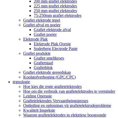
200 mm grafiet elektrodes
225 mm grafiet elektrodes
250 mm grafiet elektrodes
75-250mm grafiet elektrodes
Grafiet elektrode tepel
Grafiet afval en poeier
Grafiet elektrode afval
Grafiet poeier
Elektrode Plak
Elektrode Plak Oorsig
Soderberg Electrode Paste
Grafiet produkte
Grafiet smeltkroes
Grafietstaaf
Grafietblok
Grafiet elektrode gereedskap
Koolstofverhoging (GPC/CPC)
tegnologie
Hoe kies die regte grafietelektrodes
Hoe om die verbruik van grafietelektrodes te verminder
Leiding Operasie
Grafietelektrodes Vervaardigingsproses
Ontleding en oplossings vir grafietelektrodeprobleme
Kwaliteit Inspeksie
Waarom grafietelektrodes in elektriese boogoonde