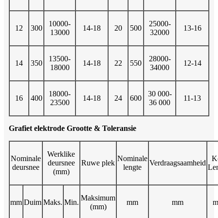
10000-
25000-
12
300
14-18
20
500
13-16
13000
32000
13500-
28000-
14
350
14-18
22
550
12-14
18000
34000
18000-
30 000-
16
400
14-18
24
600
11-13
23500
36 000
Grafiet elektrode Grootte & Toleransie
Werklike
Nominale
Nominale
K
deursnee
Ruwe plek
Verdraagsaamheid
deursnee
lengte
Le
(mm)
Maksimum
mm
Duim
Maks.
Min.
mm
mm
(mm)