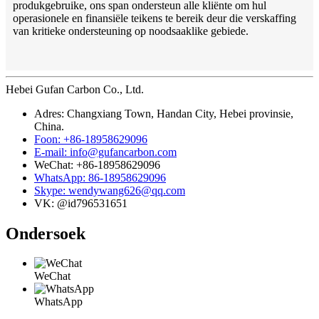
produkgebruike, ons span ondersteun alle kliënte om hul
operasionele en finansiële teikens te bereik deur die verskaffing
van kritieke ondersteuning op noodsaaklike gebiede.
Hebei Gufan Carbon Co., Ltd.
Adres: Changxiang Town, Handan City, Hebei provinsie,
China.
Foon: +86-18958629096
E-mail: info@gufancarbon.com
WeChat: +86-18958629096
WhatsApp: 86-18958629096
Skype: wendywang626@qq.com
VK: @id796531651
Ondersoek
WeChat
WhatsApp