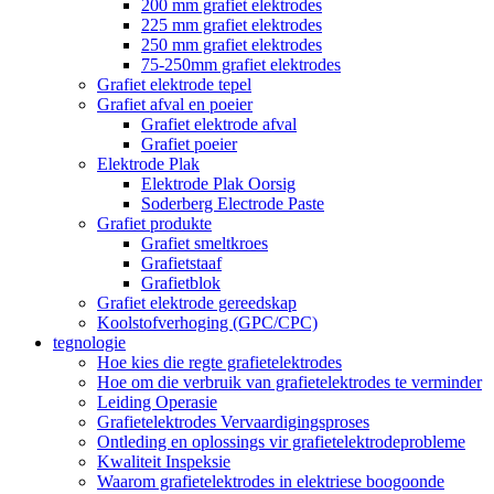
200 mm grafiet elektrodes
225 mm grafiet elektrodes
250 mm grafiet elektrodes
75-250mm grafiet elektrodes
Grafiet elektrode tepel
Grafiet afval en poeier
Grafiet elektrode afval
Grafiet poeier
Elektrode Plak
Elektrode Plak Oorsig
Soderberg Electrode Paste
Grafiet produkte
Grafiet smeltkroes
Grafietstaaf
Grafietblok
Grafiet elektrode gereedskap
Koolstofverhoging (GPC/CPC)
tegnologie
Hoe kies die regte grafietelektrodes
Hoe om die verbruik van grafietelektrodes te verminder
Leiding Operasie
Grafietelektrodes Vervaardigingsproses
Ontleding en oplossings vir grafietelektrodeprobleme
Kwaliteit Inspeksie
Waarom grafietelektrodes in elektriese boogoonde