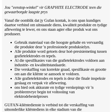
Jou "eenstop-winkel" vir GRAPHITE ELECTRODE teen die
gewaarborgde laagste prys
Vanaf die oomblik dat jy Gufan kontak, is ons span kundiges
daartoe verbind om uitstaande diens, kwaliteit produkte en tydige
aflewering te lewer, en ons staan ​​agter elke produk wat ons
produseer.
Gebruik materiaal van die hoogste gehalte en vervaardig
die produkte deur 'n professionele produksielyn.
Alle produkte word getoets deur hoë-presisiemeting tussen
grafietelektrodes en tepels.
Al die spesifikasies van die grafietelektrodes voldoen aan
industrie- en kwaliteitstandaarde.
Die verskaffing van korrekte graad, spesifikasie en grootte
om aan die kliënte se aansoek te voldoen.
Alle grafietelektrodes en tepels is deur die finale inspeksie
geslaag en verpak vir aflewering.
ons bied ook akkurate en tydige verskepings vir 'n
probleemvrye begin tot voltooiing van
elektrodebestelproses
GUFAN-kliëntedienste is verbind tot die verskaffing van
uitsonderlike kliëntediens in elke stadium van die