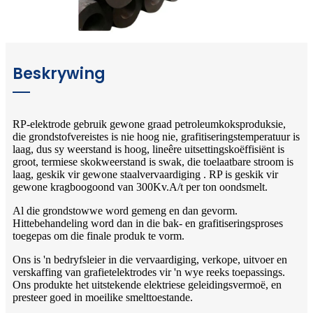
Beskrywing
RP-elektrode gebruik gewone graad petroleumkoksproduksie,
die grondstofvereistes is nie hoog nie, grafitiseringstemperatuur is
laag, dus sy weerstand is hoog, lineêre uitsettingskoëffisiënt is
groot, termiese skokweerstand is swak, die toelaatbare stroom is
laag, geskik vir gewone staalvervaardiging . RP is geskik vir
gewone kragboogoond van 300Kv.A/t per ton oondsmelt.
Al die grondstowwe word gemeng en dan gevorm.
Hittebehandeling word dan in die bak- en grafitiseringsproses
toegepas om die finale produk te vorm.
Ons is 'n bedryfsleier in die vervaardiging, verkope, uitvoer en
verskaffing van grafietelektrodes vir 'n wye reeks toepassings.
Ons produkte het uitstekende elektriese geleidingsvermoë, en
presteer goed in moeilike smelttoestande.