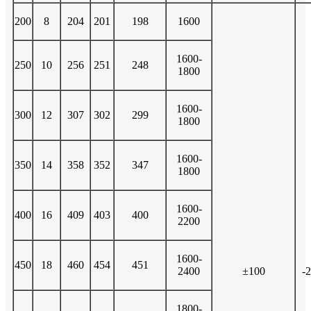
200
8
204
201
198
1600
1600-
250
10
256
251
248
1800
1600-
300
12
307
302
299
1800
1600-
350
14
358
352
347
1800
1600-
400
16
409
403
400
2200
1600-
450
18
460
454
451
2400
±100
-
1800-