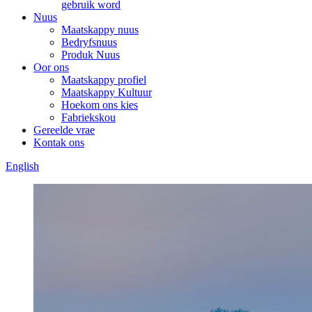
gebruik word
Nuus
Maatskappy nuus
Bedryfsnuus
Produk Nuus
Oor ons
Maatskappy profiel
Maatskappy Kultuur
Hoekom ons kies
Fabriekskou
Gereelde vrae
Kontak ons
English