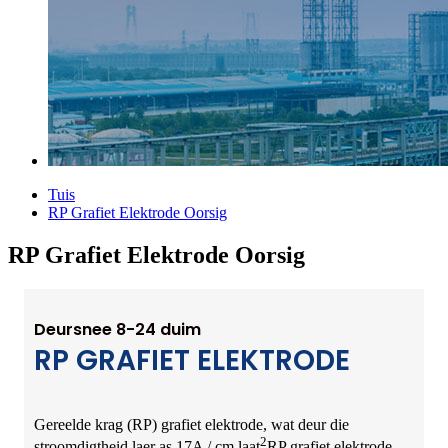
Tuis
RP Grafiet Elektrode Oorsig
RP Grafiet Elektrode Oorsig
Deursnee 8-24 duim
RP GRAFIET ELEKTRODE
Gereelde krag (RP) grafiet elektrode, wat deur die
2
stroomdigtheid laer as 17A / cm laat
RP grafiet elektrode