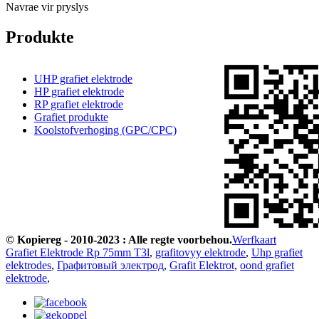
Navrae vir pryslys
Produkte
UHP grafiet elektrode
HP grafiet elektrode
RP grafiet elektrode
Grafiet produkte
Koolstofverhoging (GPC/CPC)
© Kopiereg - 2010-2023 : Alle regte voorbehou.
Werfkaart
Grafiet Elektrode Rp 75mm T3l
,
grafitovyy elektrode
,
Uhp grafiet
elektrodes
,
Графитовый электрод
,
Grafit Elektrot
,
oond grafiet
elektrode
,