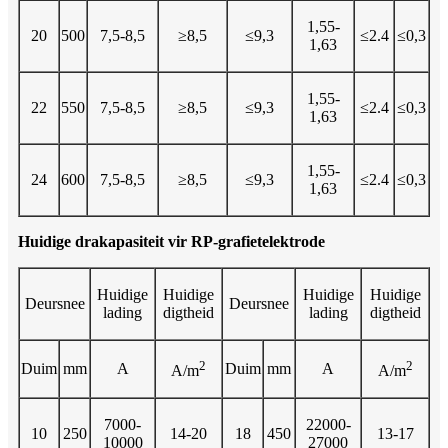
1,55-
20
500
7,5-8,5
≥8,5
≤9,3
≤2.4
≤0,3
1,63
1,55-
22
550
7,5-8,5
≥8,5
≤9,3
≤2.4
≤0,3
1,63
1,55-
24
600
7,5-8,5
≥8,5
≤9,3
≤2.4
≤0,3
1,63
Huidige drakapasiteit vir RP-grafietelektrode
Huidige
Huidige
Huidige
Huidige
Deursnee
Deursnee
lading
digtheid
lading
digtheid
2
2
Duim
mm
A
Duim
mm
A
A/m
A/m
7000-
22000-
10
250
14-20
18
450
13-17
10000
27000