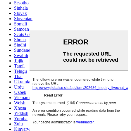
Sesotho
Sinhala
Slovak
Slovenian
Somali
Samoan
Scots Gaelic
Shona
Sindhi
Sundanese
Swahili
Tajik
Tamil
Telugu
Thai
Ukrainian
Urdu
Uzbek
Vietnamese
Welsh
Xhosa
Yiddish
Yoruba
Zulu
Kinyarwanda