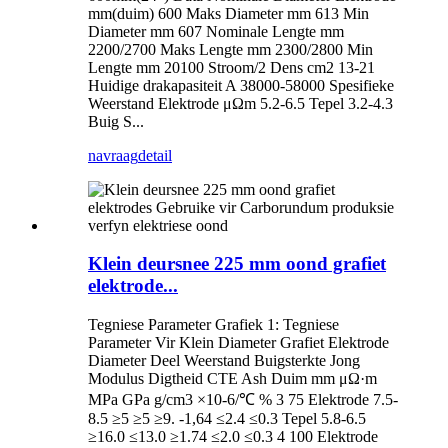
mm(duim) 600 Maks Diameter mm 613 Min
Diameter mm 607 Nominale Lengte mm
2200/2700 Maks Lengte mm 2300/2800 Min
Lengte mm 20100 Stroom/2 Dens cm2 13-21
Huidige drakapasiteit A 38000-58000 Spesifieke
Weerstand Elektrode μΩm 5.2-6.5 Tepel 3.2-4.3
Buig S...
navraag
detail
Klein deursnee 225 mm oond grafiet
elektrode...
Tegniese Parameter Grafiek 1: Tegniese
Parameter Vir Klein Diameter Grafiet Elektrode
Diameter Deel Weerstand Buigsterkte Jong
Modulus Digtheid CTE Ash Duim mm μΩ·m
MPa GPa g/cm3 ×10-6/℃ % 3 75 Elektrode 7.5-
8.5 ≥5 ≥5 ≥9. -1,64 ≤2.4 ≤0.3 Tepel 5.8-6.5
≥16.0 ≤13.0 ≥1.74 ≤2.0 ≤0.3 4 100 Elektrode