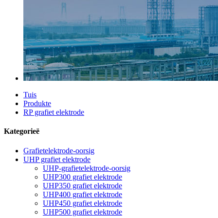
Tuis
Produkte
RP grafiet elektrode
Kategorieë
Grafietelektrode-oorsig
UHP grafiet elektrode
UHP-grafietelektrode-oorsig
UHP300 grafiet elektrode
UHP350 grafiet elektrode
UHP400 grafiet elektrode
UHP450 grafiet elektrode
UHP500 grafiet elektrode