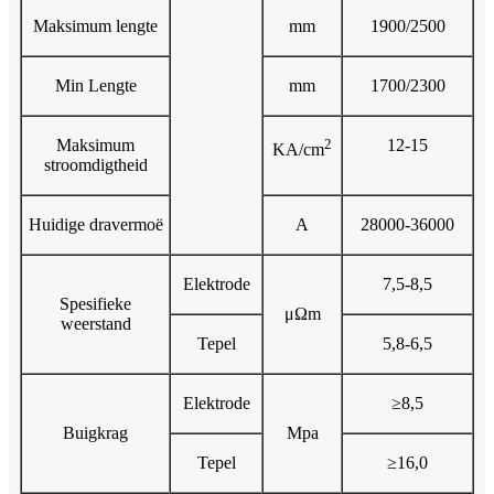
Maksimum lengte
mm
1900/2500
Min Lengte
mm
1700/2300
Maksimum
2
12-15
KA/cm
stroomdigtheid
Huidige dravermoë
A
28000-36000
Elektrode
7,5-8,5
Spesifieke
μΩm
weerstand
Tepel
5,8-6,5
Elektrode
≥8,5
Buigkrag
Mpa
Tepel
≥16,0