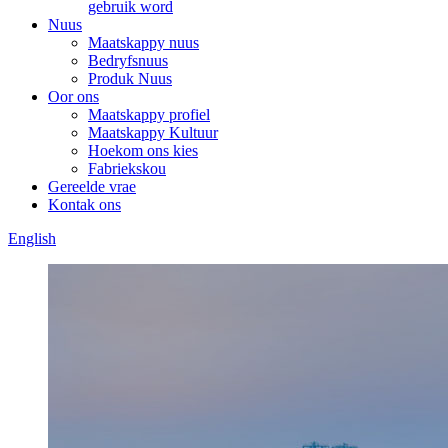
gebruik word
Nuus
Maatskappy nuus
Bedryfsnuus
Produk Nuus
Oor ons
Maatskappy profiel
Maatskappy Kultuur
Hoekom ons kies
Fabriekskou
Gereelde vrae
Kontak ons
English