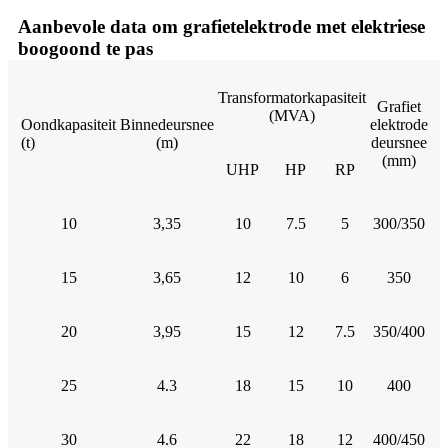
Aanbevole data om grafietelektrode met elektriese
boogoond te pas
Transformatorkapasiteit
Grafiet
(MVA)
Oondkapasiteit
Binnedeursnee
elektrode
(t)
(m)
deursnee
(mm)
UHP
HP
RP
10
3,35
10
7.5
5
300/350
15
3,65
12
10
6
350
20
3,95
15
12
7.5
350/400
25
4.3
18
15
10
400
30
4.6
22
18
12
400/450