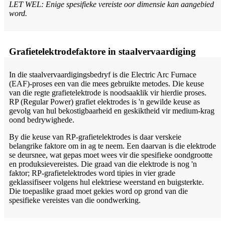
LET WEL: Enige spesifieke vereiste oor dimensie kan aangebied
word.
Grafietelektrodefaktore in staalvervaardiging
In die staalvervaardigingsbedryf is die Electric Arc Furnace
(EAF)-proses een van die mees gebruikte metodes. Die keuse
van die regte grafietelektrode is noodsaaklik vir hierdie proses.
RP (Regular Power) grafiet elektrodes is 'n gewilde keuse as
gevolg van hul bekostigbaarheid en geskiktheid vir medium-krag
oond bedrywighede.
By die keuse van RP-grafietelektrodes is daar verskeie
belangrike faktore om in ag te neem. Een daarvan is die elektrode
se deursnee, wat gepas moet wees vir die spesifieke oondgrootte
en produksievereistes. Die graad van die elektrode is nog 'n
faktor; RP-grafietelektrodes word tipies in vier grade
geklassifiseer volgens hul elektriese weerstand en buigsterkte.
Die toepaslike graad moet gekies word op grond van die
spesifieke vereistes van die oondwerking.