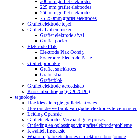
200 mm grafiet elektrodes
225 mm grafiet elektrodes
250 mm grafiet elektrodes
75-250mm grafiet elektrodes
Grafiet elektrode tepel
Grafiet afval en poeier
Grafiet elektrode afval
Grafiet poeier
Elektrode Plak
Elektrode Plak Oorsig
Soderberg Electrode Paste
Grafiet produkte
Grafiet smeltkroes
Grafietstaaf
Grafietblok
Grafiet elektrode gereedskap
Koolstofverhoging (GPC/CPC)
tegnologie
Hoe kies die regte grafietelektrodes
Hoe om die verbruik van grafietelektrodes te verminder
Leiding Operasie
Grafietelektrodes Vervaardigingsproses
Ontleding en oplossings vir grafietelektrodeprobleme
Kwaliteit Inspeksie
Waarom grafietelektrodes in elektriese boogoonde