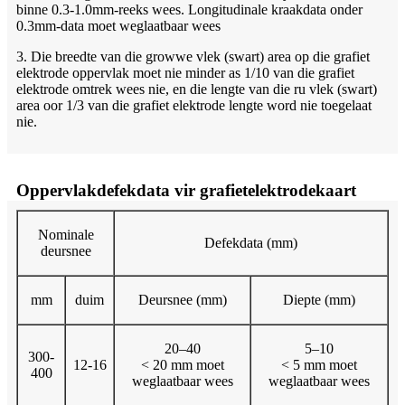
binne 0.3-1.0mm-reeks wees. Longitudinale kraakdata onder
0.3mm-data moet weglaatbaar wees
3. Die breedte van die growwe vlek (swart) area op die grafiet
elektrode oppervlak moet nie minder as 1/10 van die grafiet
elektrode omtrek wees nie, en die lengte van die ru vlek (swart)
area oor 1/3 van die grafiet elektrode lengte word nie toegelaat
nie.
Oppervlakdefekdata vir grafietelektrodekaart
Nominale
Defekdata (mm)
deursnee
mm
duim
Deursnee (mm)
Diepte (mm)
20–40
5–10
300-
12-16
< 20 mm moet
< 5 mm moet
400
weglaatbaar wees
weglaatbaar wees