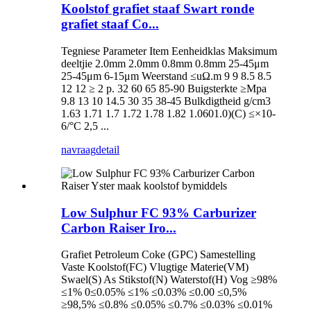
Koolstof grafiet staaf Swart ronde
grafiet staaf Co...
Tegniese Parameter Item Eenheidklas Maksimum
deeltjie 2.0mm 2.0mm 0.8mm 0.8mm 25-45μm
25-45μm 6-15μm Weerstand ≤uΩ.m 9 9 8.5 8.5
12 12 ≥ 2 p. 32 60 65 85-90 Buigsterkte ≥Mpa
9.8 13 10 14.5 30 35 38-45 Bulkdigtheid g/cm3
1.63 1.71 1.7 1.72 1.78 1.82 1.0601.0)(C) ≤×10-
6/°C 2,5 ...
navraag
detail
Low Sulphur FC 93% Carburizer
Carbon Raiser Iro...
Grafiet Petroleum Coke (GPC) Samestelling
Vaste Koolstof(FC) Vlugtige Materie(VM)
Swael(S) As Stikstof(N) Waterstof(H) Vog ≥98%
≤1% 0≤0.05% ≤1% ≤0.03% ≤0.00 ≤0,5%
≥98,5% ≤0.8% ≤0.05% ≤0.7% ≤0.03% ≤0.01%