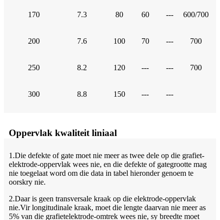
170
7.3
80
60
---
600/700
200
7.6
100
70
---
700
250
8.2
120
---
---
700
300
8.8
150
---
---
Oppervlak kwaliteit liniaal
1.Die defekte of gate moet nie meer as twee dele op die grafiet-
elektrode-oppervlak wees nie, en die defekte of gategrootte mag
nie toegelaat word om die data in tabel hieronder genoem te
oorskry nie.
2.Daar is geen transversale kraak op die elektrode-oppervlak
nie.Vir longitudinale kraak, moet die lengte daarvan nie meer as
5% van die grafietelektrode-omtrek wees nie, sy breedte moet