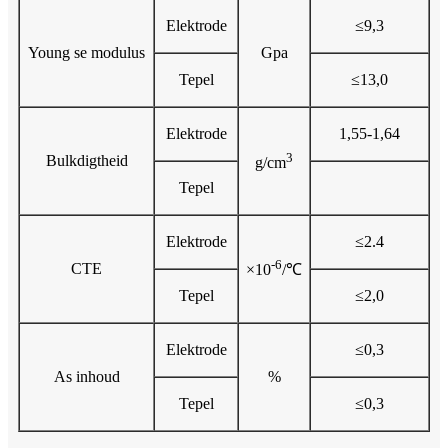
Elektrode
≤9,3
Young se modulus
Gpa
Tepel
≤13,0
Elektrode
1,55-1,64
3
Bulkdigtheid
g/cm
Tepel
Elektrode
≤2.4
-6
CTE
×10
/℃
Tepel
≤2,0
Elektrode
≤0,3
As inhoud
%
Tepel
≤0,3