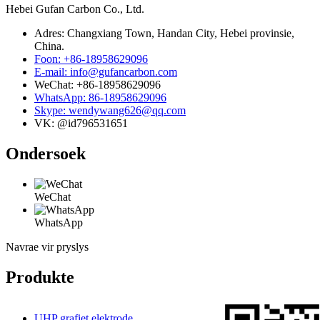
Hebei Gufan Carbon Co., Ltd.
Adres: Changxiang Town, Handan City, Hebei provinsie,
China.
Foon: +86-18958629096
E-mail: info@gufancarbon.com
WeChat: +86-18958629096
WhatsApp: 86-18958629096
Skype: wendywang626@qq.com
VK: @id796531651
Ondersoek
WeChat
WhatsApp
Navrae vir pryslys
Produkte
UHP grafiet elektrode