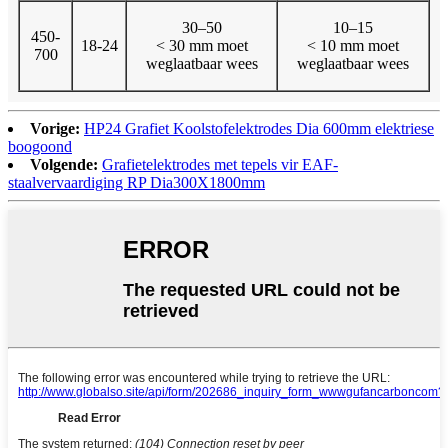
30–50
10–15
450-
18-24
< 30 mm moet
< 10 mm moet
700
weglaatbaar wees
weglaatbaar wees
Vorige:
HP24 Grafiet Koolstofelektrodes Dia 600mm elektriese
boogoond
Volgende:
Grafietelektrodes met tepels vir EAF-
staalvervaardiging RP Dia300X1800mm