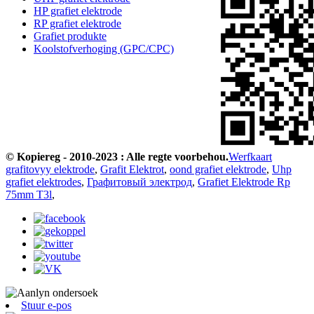
HP grafiet elektrode
RP grafiet elektrode
Grafiet produkte
Koolstofverhoging (GPC/CPC)
© Kopiereg - 2010-2023 : Alle regte voorbehou.
Werfkaart
grafitovyy elektrode
,
Grafit Elektrot
,
oond grafiet elektrode
,
Uhp
grafiet elektrodes
,
Графитовый электрод
,
Grafiet Elektrode Rp
75mm T3l
,
Stuur e-pos