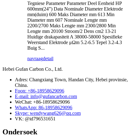
Tegniese Parameter Parameter Deel Eenheid HP
600mm(24”) Data Nominale Diameter Elektrode
mm(duim) 600 Maks Diameter mm 613 Min
Diameter mm 607 Nominale Lengte mm
2200/2700 Maks Lengte mm 2300/2800 Min
Lengte mm 20100 Stroom/2 Dens cm2 13-21
Huidige drakapasiteit A 38000-58000 Spesifieke
Weerstand Elektrode μΩm 5.2-6.5 Tepel 3.2-4.3
Buig S...
navraag
detail
Hebei Gufan Carbon Co., Ltd.
Adres: Changxiang Town, Handan City, Hebei provinsie,
China.
Foon: +86-18958629096
E-mail: info@gufancarbon.com
WeChat: +86-18958629096
WhatsApp: 86-18958629096
Skype: wendywang626@qq.com
VK: @id796531651
Ondersoek