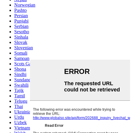
Norwegian
Pashto
Persian
Punjabi
Serbian
Sesotho
Sinhala
Slovak
Slovenian
Somali
Samoan
Scots Gaelic
Shona
Sindhi
Sundanese
Swahili
Tajik
Tamil
Telugu
Thai
Ukrainian
Urdu
Uzbek
Vietnamese