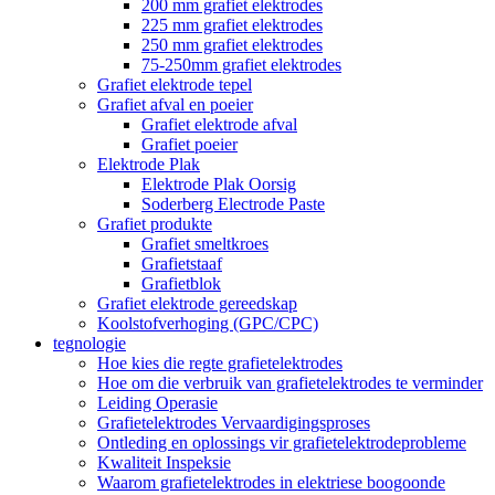
200 mm grafiet elektrodes
225 mm grafiet elektrodes
250 mm grafiet elektrodes
75-250mm grafiet elektrodes
Grafiet elektrode tepel
Grafiet afval en poeier
Grafiet elektrode afval
Grafiet poeier
Elektrode Plak
Elektrode Plak Oorsig
Soderberg Electrode Paste
Grafiet produkte
Grafiet smeltkroes
Grafietstaaf
Grafietblok
Grafiet elektrode gereedskap
Koolstofverhoging (GPC/CPC)
tegnologie
Hoe kies die regte grafietelektrodes
Hoe om die verbruik van grafietelektrodes te verminder
Leiding Operasie
Grafietelektrodes Vervaardigingsproses
Ontleding en oplossings vir grafietelektrodeprobleme
Kwaliteit Inspeksie
Waarom grafietelektrodes in elektriese boogoonde