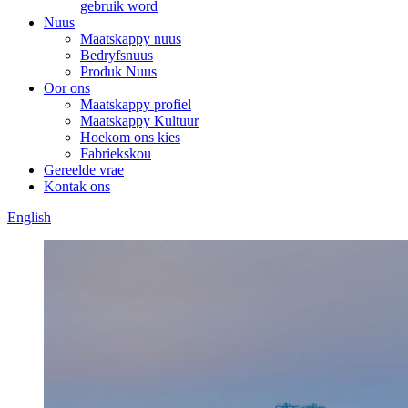
gebruik word
Nuus
Maatskappy nuus
Bedryfsnuus
Produk Nuus
Oor ons
Maatskappy profiel
Maatskappy Kultuur
Hoekom ons kies
Fabriekskou
Gereelde vrae
Kontak ons
English