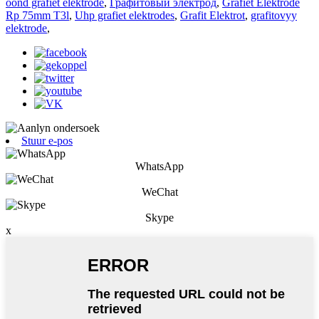
oond grafiet elektrode
,
Графитовый электрод
,
Grafiet Elektrode
Rp 75mm T3l
,
Uhp grafiet elektrodes
,
Grafit Elektrot
,
grafitovyy
elektrode
,
Stuur e-pos
WhatsApp
WeChat
Skype
x