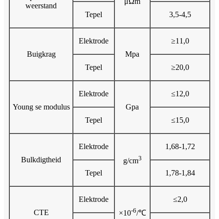
μΩm
weerstand
Tepel
3,5-4,5
Elektrode
≥11,0
Buigkrag
Mpa
Tepel
≥20,0
Elektrode
≤12,0
Young se modulus
Gpa
Tepel
≤15,0
Elektrode
1,68-1,72
3
Bulkdigtheid
g/cm
Tepel
1,78-1,84
Elektrode
≤2,0
-6
CTE
×10
/℃