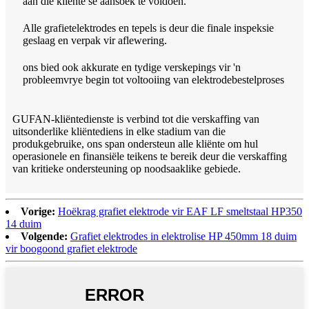
aan die kliënte se aansoek te voldoen.
Alle grafietelektrodes en tepels is deur die finale inspeksie
geslaag en verpak vir aflewering.
ons bied ook akkurate en tydige verskepings vir 'n
probleemvrye begin tot voltooiing van elektrodebestelproses
GUFAN-kliëntedienste is verbind tot die verskaffing van
uitsonderlike kliëntediens in elke stadium van die
produkgebruike, ons span ondersteun alle kliënte om hul
operasionele en finansiële teikens te bereik deur die verskaffing
van kritieke ondersteuning op noodsaaklike gebiede.
Vorige:
Hoëkrag grafiet elektrode vir EAF LF smeltstaal HP350
14 duim
Volgende:
Grafiet elektrodes in elektrolise HP 450mm 18 duim
vir boogoond grafiet elektrode