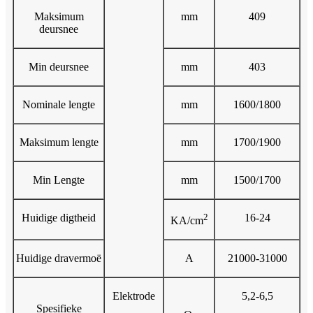
Maksimum
mm
409
deursnee
Min deursnee
mm
403
Nominale lengte
mm
1600/1800
Maksimum lengte
mm
1700/1900
Min Lengte
mm
1500/1700
Huidige digtheid
2
16-24
KA/cm
Huidige dravermoë
A
21000-31000
Elektrode
5,2-6,5
Spesifieke