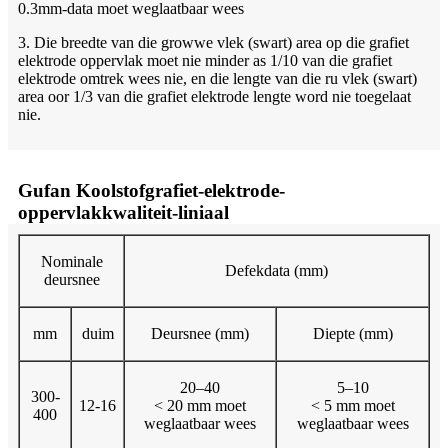
0.3mm-data moet weglaatbaar wees
3. Die breedte van die growwe vlek (swart) area op die grafiet
elektrode oppervlak moet nie minder as 1/10 van die grafiet
elektrode omtrek wees nie, en die lengte van die ru vlek (swart)
area oor 1/3 van die grafiet elektrode lengte word nie toegelaat
nie.
Gufan Koolstofgrafiet-elektrode-
oppervlakkwaliteit-liniaal
Nominale
Defekdata (mm)
deursnee
mm
duim
Deursnee (mm)
Diepte (mm)
20–40
5–10
300-
12-16
< 20 mm moet
< 5 mm moet
400
weglaatbaar wees
weglaatbaar wees