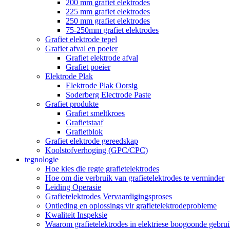
200 mm grafiet elektrodes
225 mm grafiet elektrodes
250 mm grafiet elektrodes
75-250mm grafiet elektrodes
Grafiet elektrode tepel
Grafiet afval en poeier
Grafiet elektrode afval
Grafiet poeier
Elektrode Plak
Elektrode Plak Oorsig
Soderberg Electrode Paste
Grafiet produkte
Grafiet smeltkroes
Grafietstaaf
Grafietblok
Grafiet elektrode gereedskap
Koolstofverhoging (GPC/CPC)
tegnologie
Hoe kies die regte grafietelektrodes
Hoe om die verbruik van grafietelektrodes te verminder
Leiding Operasie
Grafietelektrodes Vervaardigingsproses
Ontleding en oplossings vir grafietelektrodeprobleme
Kwaliteit Inspeksie
Waarom grafietelektrodes in elektriese boogoonde gebru