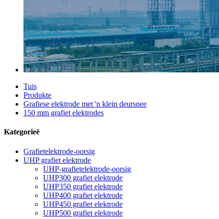
Tuis
Produkte
Grafiese elektrode met 'n klein deursnee
150 mm grafiet elektrodes
Kategorieë
Grafietelektrode-oorsig
UHP grafiet elektrode
UHP-grafietelektrode-oorsig
UHP300 grafiet elektrode
UHP350 grafiet elektrode
UHP400 grafiet elektrode
UHP450 grafiet elektrode
UHP500 grafiet elektrode