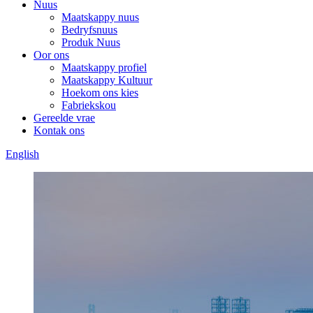
Nuus
Maatskappy nuus
Bedryfsnuus
Produk Nuus
Oor ons
Maatskappy profiel
Maatskappy Kultuur
Hoekom ons kies
Fabriekskou
Gereelde vrae
Kontak ons
English