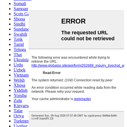
Somali
Samoan
Scots Gaelic
Shona
Sindhi
Sundanese
Swahili
Tajik
Tamil
Telugu
Thai
Ukrainian
Urdu
Uzbek
Vietnamese
Welsh
Xhosa
Yiddish
Yoruba
Zulu
Kinyarwanda
Tatar
Oriya
Turkmen
Uyghur