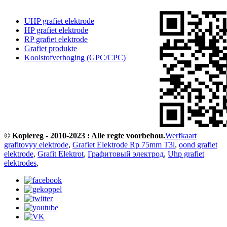
UHP grafiet elektrode
HP grafiet elektrode
RP grafiet elektrode
Grafiet produkte
Koolstofverhoging (GPC/CPC)
© Kopiereg - 2010-2023 : Alle regte voorbehou.
Werfkaart
grafitovyy elektrode
,
Grafiet Elektrode Rp 75mm T3l
,
oond grafiet
elektrode
,
Grafit Elektrot
,
Графитовый электрод
,
Uhp grafiet
elektrodes
,