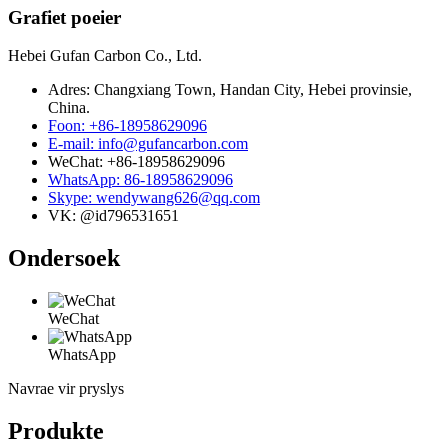
Grafiet poeier
Hebei Gufan Carbon Co., Ltd.
Adres: Changxiang Town, Handan City, Hebei provinsie,
China.
Foon: +86-18958629096
E-mail: info@gufancarbon.com
WeChat: +86-18958629096
WhatsApp: 86-18958629096
Skype: wendywang626@qq.com
VK: @id796531651
Ondersoek
WeChat
WhatsApp
Navrae vir pryslys
Produkte