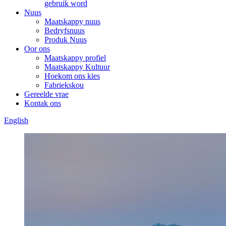
gebruik word
Nuus
Maatskappy nuus
Bedryfsnuus
Produk Nuus
Oor ons
Maatskappy profiel
Maatskappy Kultuur
Hoekom ons kies
Fabriekskou
Gereelde vrae
Kontak ons
English