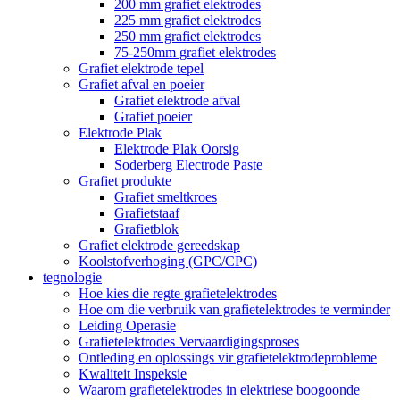
200 mm grafiet elektrodes
225 mm grafiet elektrodes
250 mm grafiet elektrodes
75-250mm grafiet elektrodes
Grafiet elektrode tepel
Grafiet afval en poeier
Grafiet elektrode afval
Grafiet poeier
Elektrode Plak
Elektrode Plak Oorsig
Soderberg Electrode Paste
Grafiet produkte
Grafiet smeltkroes
Grafietstaaf
Grafietblok
Grafiet elektrode gereedskap
Koolstofverhoging (GPC/CPC)
tegnologie
Hoe kies die regte grafietelektrodes
Hoe om die verbruik van grafietelektrodes te verminder
Leiding Operasie
Grafietelektrodes Vervaardigingsproses
Ontleding en oplossings vir grafietelektrodeprobleme
Kwaliteit Inspeksie
Waarom grafietelektrodes in elektriese boogoonde