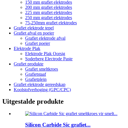
150 mm grafiet elektrodes
200 mm grafiet elektrodes
225 mm grafiet elektrodes
250 mm grafiet elektrodes
75-250mm grafiet elektrodes
Grafiet elektrode tepel
Grafiet afval en poeier
Grafiet elektrode afval
Grafiet poeier
Elektrode Plak
Elektrode Plak Oorsig
Soderberg Electrode Paste
Grafiet produkte
Grafiet smeltkroes
Grafietstaaf
Grafietplein
Grafiet elektrode gereedskap
Koolstofverhoging (GPC/CPC)
Uitgestalde produkte
Silicon Carbide Sic grafiet...