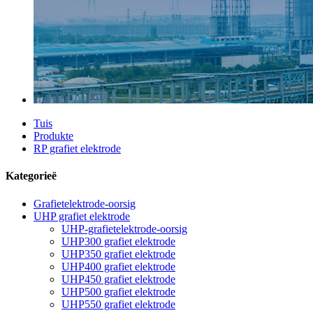
Tuis
Produkte
RP grafiet elektrode
Kategorieë
Grafietelektrode-oorsig
UHP grafiet elektrode
UHP-grafietelektrode-oorsig
UHP300 grafiet elektrode
UHP350 grafiet elektrode
UHP400 grafiet elektrode
UHP450 grafiet elektrode
UHP500 grafiet elektrode
UHP550 grafiet elektrode