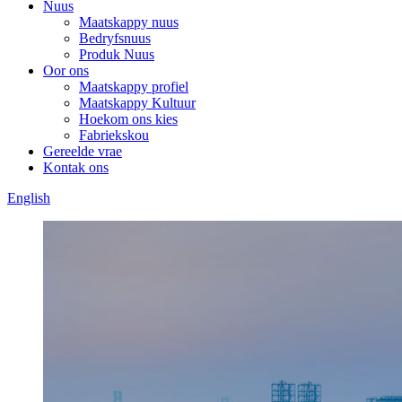
Nuus
Maatskappy nuus
Bedryfsnuus
Produk Nuus
Oor ons
Maatskappy profiel
Maatskappy Kultuur
Hoekom ons kies
Fabriekskou
Gereelde vrae
Kontak ons
English