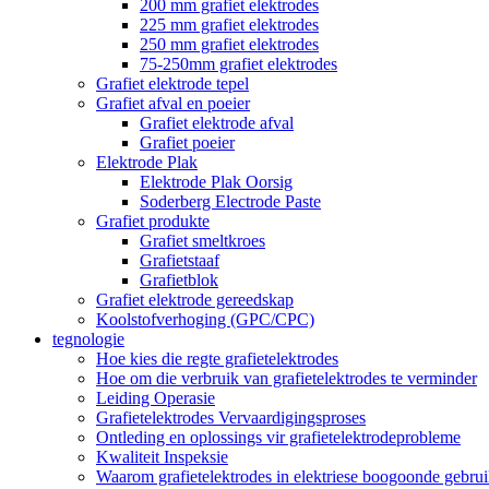
200 mm grafiet elektrodes
225 mm grafiet elektrodes
250 mm grafiet elektrodes
75-250mm grafiet elektrodes
Grafiet elektrode tepel
Grafiet afval en poeier
Grafiet elektrode afval
Grafiet poeier
Elektrode Plak
Elektrode Plak Oorsig
Soderberg Electrode Paste
Grafiet produkte
Grafiet smeltkroes
Grafietstaaf
Grafietblok
Grafiet elektrode gereedskap
Koolstofverhoging (GPC/CPC)
tegnologie
Hoe kies die regte grafietelektrodes
Hoe om die verbruik van grafietelektrodes te verminder
Leiding Operasie
Grafietelektrodes Vervaardigingsproses
Ontleding en oplossings vir grafietelektrodeprobleme
Kwaliteit Inspeksie
Waarom grafietelektrodes in elektriese boogoonde gebru