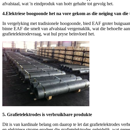
afvalstaal, wat 'n eindproduk van hoër gehalte tot gevolg het.
4.Elektriese boogoonde het na vore gekom as die neiging van die 
In vergelyking met tradisionele hoogoonde, bied EAF groter buigsaam
binne EAF die smelt van afvalstaal vergemaklik, wat die behoefte a
grafietelektrodevraag, wat hul pryse beïnvloed het.
5. Grafietelektrodes is verbruikbare produkte
Dit is van kardinale belang om daarop te let dat grafietelektrodes verb
en elektriese strome erodeer die grafietelektrodes geleidelik, wat ge