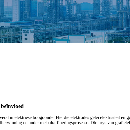
s beïnvloed
eral in elektriese boogoonde. Hierdie elektrodes gelei elektrisiteit en ge
lherwinning en ander metaalraffineringsprosesse. Die prys van grafietel