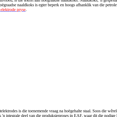
ïnvloed, is die tekort aan hoëgraadse naaldkoks. Naaldkoks, 'n gespesi
oëgraadse naaldkoks is egter beperk en hoogs afhanklik van die petrole
t elektrode pryse
.
etelektrodes is die toenemende vraag na hoëgehalte staal. Soos die wê
is 'n integrale deel van die produksieproses in EAF, waar dit die nodige 