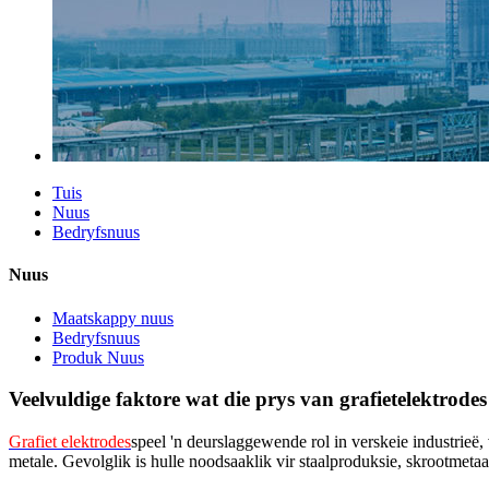
Tuis
Nuus
Bedryfsnuus
Nuus
Maatskappy nuus
Bedryfsnuus
Produk Nuus
Veelvuldige faktore wat die prys van grafietelektrode
Grafiet elektrodes
speel 'n deurslaggewende rol in verskeie industrieë, v
metale. Gevolglik is hulle noodsaaklik vir staalproduksie, skrootmetaa