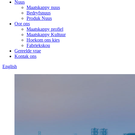
Nuus
Maatskappy nuus
Bedryfsnuus
Produk Nuus
Oor ons
Maatskappy profiel
Maatskappy Kultuur
Hoekom ons kies
Fabriekskou
Gereelde vrae
Kontak ons
English