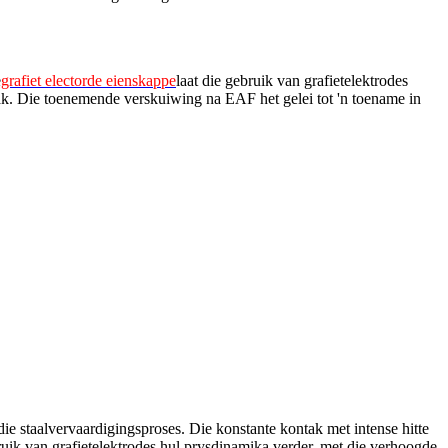
e
grafiet electorde eienskappe
laat die gebruik van grafietelektrodes
k. Die toenemende verskuiwing na EAF het gelei tot 'n toename in
 die staalvervaardigingsproses. Die konstante kontak met intense hitte
ruik van grafietelektrodes hul prysdinamika verder, met die verhoogde