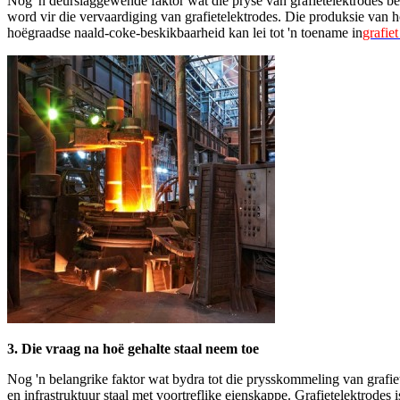
Nog 'n deurslaggewende faktor wat die pryse van grafietelektrodes be
word vir die vervaardiging van grafietelektrodes. Die produksie van h
hoëgraadse naald-coke-beskikbaarheid kan lei tot 'n toename in
grafie
3. Die vraag na hoë gehalte staal neem toe
Nog 'n belangrike faktor wat bydra tot die prysskommeling van grafi
en infrastruktuur staal met voortreflike eienskappe. Grafietelektrodes 