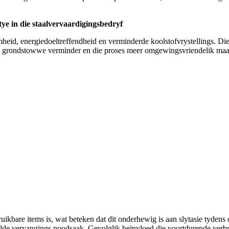
tye in die staalvervaardigingsbedryf
heid, energiedoeltreffendheid en verminderde koolstofvrystellings. Di
an grondstowwe verminder en die proses meer omgewingsvriendelik maa
ruikbare items is, wat beteken dat dit onderhewig is aan slytasie tydens
reelde vervangings noodsaak. Gevolglik beïnvloed die voortdurende verb