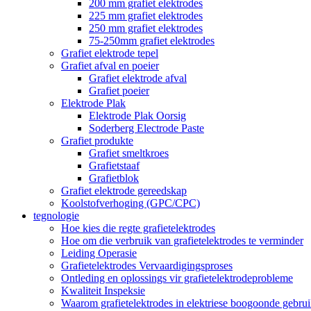
200 mm grafiet elektrodes
225 mm grafiet elektrodes
250 mm grafiet elektrodes
75-250mm grafiet elektrodes
Grafiet elektrode tepel
Grafiet afval en poeier
Grafiet elektrode afval
Grafiet poeier
Elektrode Plak
Elektrode Plak Oorsig
Soderberg Electrode Paste
Grafiet produkte
Grafiet smeltkroes
Grafietstaaf
Grafietblok
Grafiet elektrode gereedskap
Koolstofverhoging (GPC/CPC)
tegnologie
Hoe kies die regte grafietelektrodes
Hoe om die verbruik van grafietelektrodes te verminder
Leiding Operasie
Grafietelektrodes Vervaardigingsproses
Ontleding en oplossings vir grafietelektrodeprobleme
Kwaliteit Inspeksie
Waarom grafietelektrodes in elektriese boogoonde gebru