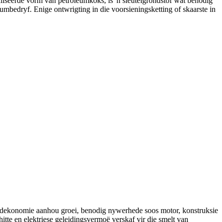
aliseerde vorm van petroleumkoks, is 'n sleutelgrondstof wat benodig
umbedryf. Enige ontwrigting in die voorsieningsketting of skaarste in
reldekonomie aanhou groei, benodig nywerhede soos motor, konstruksie
hitte en elektriese geleidingsvermoë verskaf vir die smelt van