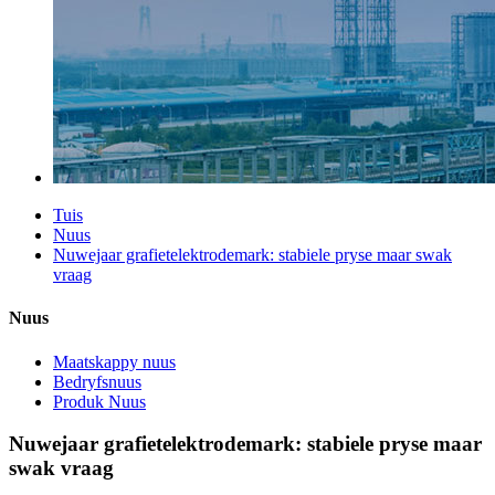
Tuis
Nuus
Nuwejaar grafietelektrodemark: stabiele pryse maar swak
vraag
Nuus
Maatskappy nuus
Bedryfsnuus
Produk Nuus
Nuwejaar grafietelektrodemark: stabiele pryse maar
swak vraag