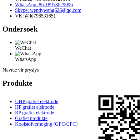
WhatsApp: 86-18958629096
Skype: wendywang626@qq.com
VK: @id796531651
Ondersoek
WeChat
WhatsApp
Navrae vir pryslys
Produkte
UHP grafiet elektrode
HP grafiet elektrode
RP grafiet elektrode
Grafiet produkte
Koolstofverhoging (GPC/CPC)