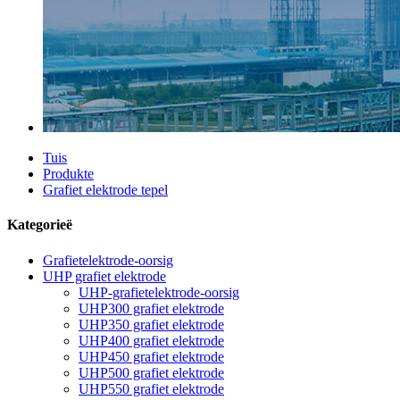
Tuis
Produkte
Grafiet elektrode tepel
Kategorieë
Grafietelektrode-oorsig
UHP grafiet elektrode
UHP-grafietelektrode-oorsig
UHP300 grafiet elektrode
UHP350 grafiet elektrode
UHP400 grafiet elektrode
UHP450 grafiet elektrode
UHP500 grafiet elektrode
UHP550 grafiet elektrode