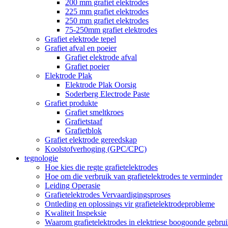
200 mm grafiet elektrodes
225 mm grafiet elektrodes
250 mm grafiet elektrodes
75-250mm grafiet elektrodes
Grafiet elektrode tepel
Grafiet afval en poeier
Grafiet elektrode afval
Grafiet poeier
Elektrode Plak
Elektrode Plak Oorsig
Soderberg Electrode Paste
Grafiet produkte
Grafiet smeltkroes
Grafietstaaf
Grafietblok
Grafiet elektrode gereedskap
Koolstofverhoging (GPC/CPC)
tegnologie
Hoe kies die regte grafietelektrodes
Hoe om die verbruik van grafietelektrodes te verminder
Leiding Operasie
Grafietelektrodes Vervaardigingsproses
Ontleding en oplossings vir grafietelektrodeprobleme
Kwaliteit Inspeksie
Waarom grafietelektrodes in elektriese boogoonde gebru