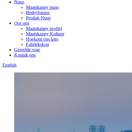
Nuus
Maatskappy nuus
Bedryfsnuus
Produk Nuus
Oor ons
Maatskappy profiel
Maatskappy Kultuur
Hoekom ons kies
Fabriekskou
Gereelde vrae
Kontak ons
English