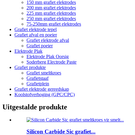
150 mm grafiet elektrodes
200 mm grafiet elektrodes
225 mm grafiet elektrodes
250 mm grafiet elektrodes
75-250mm grafiet elektrodes
Grafiet elektrode tepel
Grafiet afval en poeier
Grafiet elektrode afval
Grafiet poeier
Elektrode Plak
Elektrode Plak Oorsig
Soderberg Electrode Paste
Grafiet produkte
Grafiet smeltkroes
Grafietstaaf
Grafietplein
Grafiet elektrode gereedskap
Koolstofverhoging (GPC/CPC)
Uitgestalde produkte
Silicon Carbide Sic grafiet...